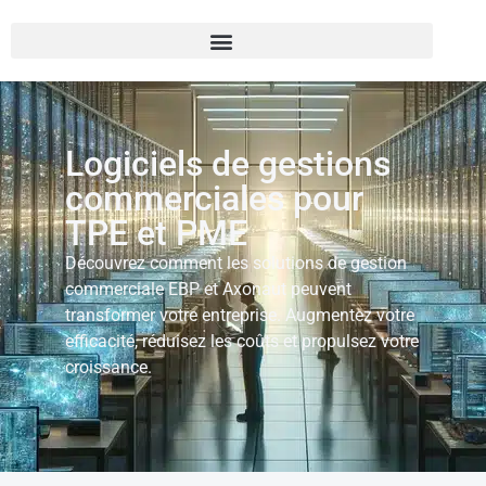
Logiciels de gestions
commerciales pour
TPE et PME
Découvrez comment les solutions de gestion
commerciale EBP et Axonaut peuvent
transformer votre entreprise. Augmentez votre
efficacité, réduisez les coûts et propulsez votre
croissance.