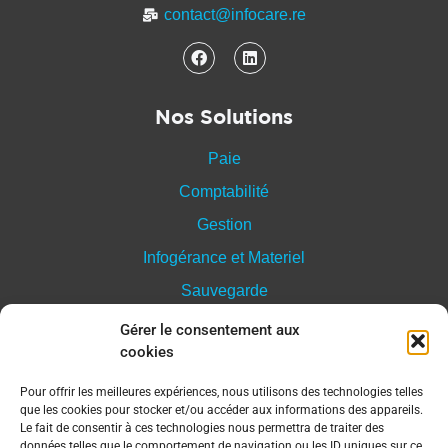
contact@infocare.re
Nos Solutions
Paie
Comptabilité
Gestion
Infogérance et Materiel
Sauvegarde
Formation
Gérer le consentement aux
cookies
Pour offrir les meilleures expériences, nous utilisons des technologies telles
À Propos
que les cookies pour stocker et/ou accéder aux informations des appareils.
Le fait de consentir à ces technologies nous permettra de traiter des
Mentions légales
données telles que le comportement de navigation ou les ID uniques sur ce