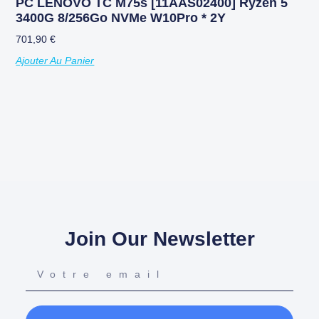
PC LENOVO TC M75s [11AAS02400] Ryzen 5
3400G 8/256Go NVMe W10Pro * 2Y
701,90
€
Ajouter Au Panier
Join Our Newsletter