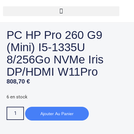
PC HP Pro 260 G9
(Mini) I5-1335U
8/256Go NVMe Iris
DP/HDMI W11Pro
808,70
€
6 en stock
Ajouter Au Panier